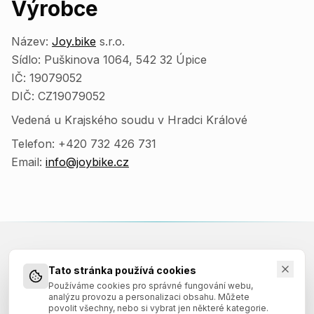
Výrobce
Název:
Joy.bike
s.r.o.
Sídlo: Puškinova 1064, 542 32 Úpice
IČ: 19079052
DIČ: CZ19079052
Vedená u Krajského soudu v Hradci Králové
Telefon: +420 732 426 731
Email:
info@joybike.cz
Tato stránka používá cookies
QAYRON
Používáme cookies pro správné fungování webu,
analýzu provozu a personalizaci obsahu. Můžete
Horská a trailová kola zrozená Česku.
povolit všechny, nebo si vybrat jen některé kategorie.