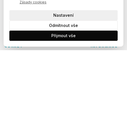
Zásady cookies
Nastavení
Odmítnout vše
Přijmout vše
DŮLEŽITÉ
KOLA
PRÁVNÍ
ODKAZY
INFORMACE
Trailová kola
FAQ - Často
Ochrana
Horská kola
kladené dotazy
osobních údajů
Dámská horská
Jak postavit
Zásady cookies
kola
kolo z krabice
Care.bike
Kontakt